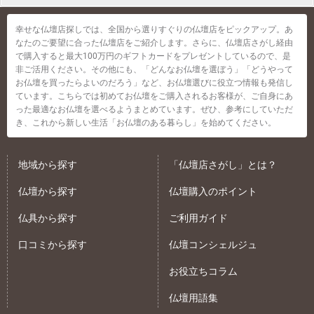
幸せな仏壇店探しでは、全国から選りすぐりの仏壇店をピックアップ。あ
なたのご要望に合った仏壇店をご紹介します。さらに、仏壇店さがし経由
で購入すると最大100万円のギフトカードをプレゼントしているので、是
非ご活用ください。その他にも、「どんなお仏壇を選ぼう」「どうやって
お仏壇を買ったらよいのだろう」など、お仏壇選びに役立つ情報も発信し
ています。こちらでは初めてお仏壇をご購入されるお客様が、ご自身にあ
った最適なお仏壇を選べるようまとめています。ぜひ、参考にしていただ
き、これから新しい生活「お仏壇のある暮らし」を始めてください。
地域から探す
「仏壇店さがし」とは？
仏壇から探す
仏壇購入のポイント
仏具から探す
ご利用ガイド
口コミから探す
仏壇コンシェルジュ
お役立ちコラム
仏壇用語集