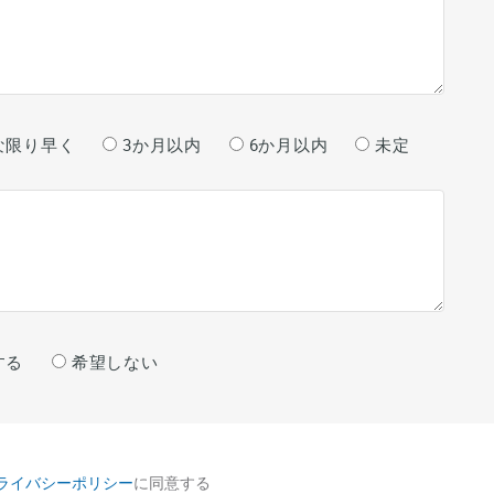
な限り早く
3か月以内
6か月以内
未定
する
希望しない
ライバシーポリシー
に同意する