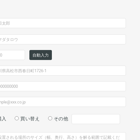
自動入力
購入
買い替え
その他