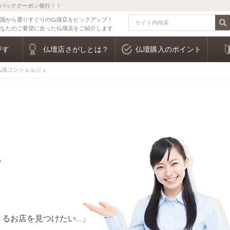
ュバッククーポン発行！！
全国から選りすぐりの仏壇店をピックアップ！
あなたのご要望に合った仏壇店をご紹介します
がす
仏壇店さがしとは？
仏壇購入のポイント
仏壇コンシェルジュ
ス
き
るお店を見つけたい…」