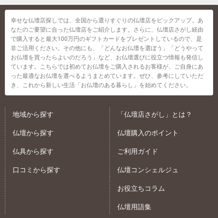
幸せな仏壇店探しでは、全国から選りすぐりの仏壇店をピックアップ。あ
なたのご要望に合った仏壇店をご紹介します。さらに、仏壇店さがし経由
で購入すると最大100万円のギフトカードをプレゼントしているので、是
非ご活用ください。その他にも、「どんなお仏壇を選ぼう」「どうやって
お仏壇を買ったらよいのだろう」など、お仏壇選びに役立つ情報も発信し
ています。こちらでは初めてお仏壇をご購入されるお客様が、ご自身にあ
った最適なお仏壇を選べるようまとめています。ぜひ、参考にしていただ
き、これから新しい生活「お仏壇のある暮らし」を始めてください。
地域から探す
「仏壇店さがし」とは？
仏壇から探す
仏壇購入のポイント
仏具から探す
ご利用ガイド
口コミから探す
仏壇コンシェルジュ
お役立ちコラム
仏壇用語集