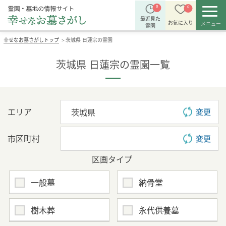
0
0
最近見た
お気に入り
メニュー
霊園
幸せなお墓さがしトップ
茨城県 日蓮宗の霊園
＞
茨城県 日蓮宗の霊園一覧
エリア
変更
市区町村
変更
区画タイプ
一般墓
納骨堂
樹木葬
永代供養墓