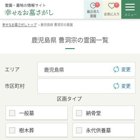
0
0
最近見た
お気に入り
メニュー
霊園
幸せなお墓さがしトップ
鹿児島県 曹洞宗の霊園
＞
鹿児島県 曹洞宗の霊園一覧
エリア
変更
市区町村
変更
区画タイプ
一般墓
納骨堂
樹木葬
永代供養墓