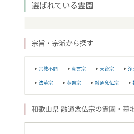
選ばれている霊園
宗旨・宗派から探す
宗教不問
真言宗
天台宗
浄
法華宗
黄檗宗
融通念仏宗
和歌山県 融通念仏宗の霊園・墓