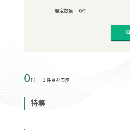
選定数量
0件
0
件
0 件目を表示
特集