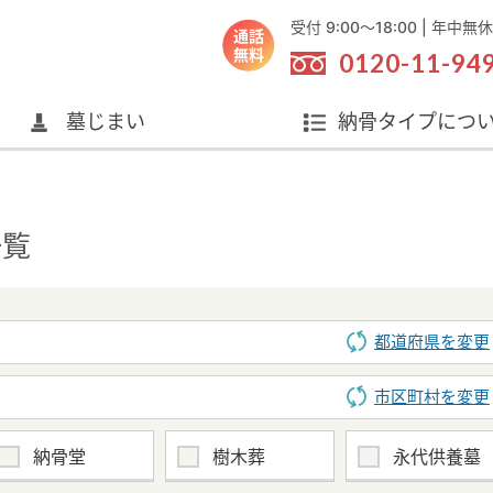
受付 9:00～18:00 | 年中無休
通話
無料
0120-11-94
墓じまい
納骨タイプにつ
一覧
都道府県を変更
市区町村を変更
納骨堂
樹木葬
永代供養墓