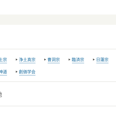
土宗
浄土真宗
曹洞宗
臨済宗
日蓮宗
神道
創価学会
地