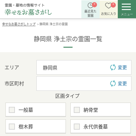
0
0
最近見た
お気に入り
メニュー
霊園
幸せなお墓さがしトップ
静岡県 浄土宗の霊園
＞
静岡県 浄土宗の霊園一覧
エリア
変更
市区町村
変更
区画タイプ
一般墓
納骨堂
樹木葬
永代供養墓