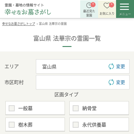
0
0
最近見た
お気に入り
メニュー
霊園
幸せなお墓さがしトップ
富山県 法華宗の霊園
＞
富山県 法華宗の霊園一覧
エリア
変更
市区町村
変更
区画タイプ
一般墓
納骨堂
樹木葬
永代供養墓