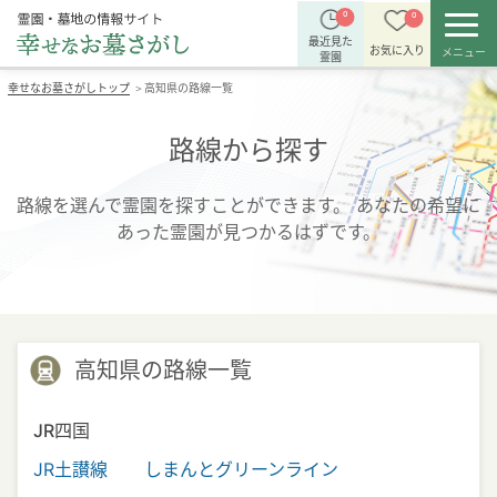
0
0
最近見た
お気に入り
メニュー
霊園
幸せなお墓さがしトップ
高知県の路線一覧
＞
路線から探す
路線を選んで霊園を探すことができます。
あなたの希望に
あった霊園が見つかるはずです。
高知県の路線一覧
JR四国
JR土讃線
しまんとグリーンライン