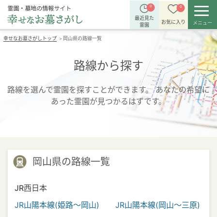
0
0
最近見た
お気に入り
メニュー
霊園
幸せなお墓さがしトップ
岡山県の路線一覧
＞
路線から探す
路線を選んで霊園を探すことができます。
あなたの希望に
あった霊園が見つかるはずです。
岡山県の路線一覧
JR西日本
JR山陽本線(姫路～岡山)
JR山陽本線(岡山～三原)