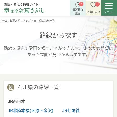
0
0
最近見た
お気に入り
メニュー
霊園
幸せなお墓さがしトップ
石川県の路線一覧
＞
路線から探す
路線を選んで霊園を探すことができます。
あなたの希望に
あった霊園が見つかるはずです。
石川県の路線一覧
JR西日本
JR北陸本線(米原～金沢)
JR七尾線