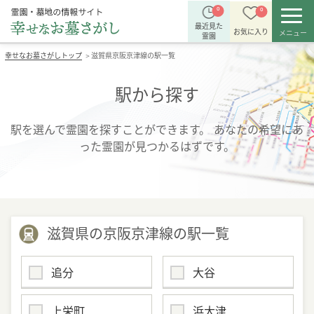
0
0
最近見た
お気に入り
メニュー
霊園
幸せなお墓さがしトップ
滋賀県京阪京津線の駅一覧
＞
駅から探す
駅を選んで霊園を探すことができます。
あなたの希望にあ
った霊園が見つかるはずです。
滋賀県の京阪京津線の駅一覧
追分
大谷
上栄町
浜大津