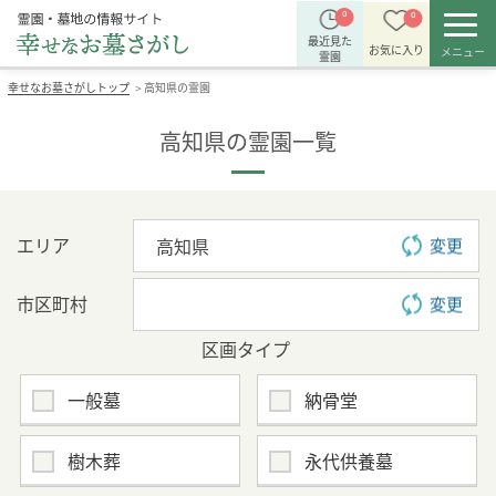
0
0
最近見た
お気に入り
メニュー
霊園
幸せなお墓さがしトップ
高知県の霊園
＞
高知県の霊園一覧
エリア
変更
市区町村
変更
区画タイプ
一般墓
納骨堂
樹木葬
永代供養墓