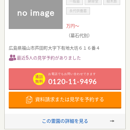
一般墓
納骨堂
樹木葬
永代供養墓
万円～
（墓石代別）
広島県福山市芦田町大字下有地大坊６１６番４
5
最近
人の見学予約がありました
お電話でもお問い合わせできます
通話
0120-11-9496
無料
資料請求または見学を予約する
この霊園の詳細を見る