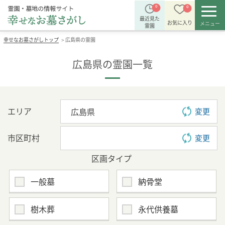
0
0
最近見た
お気に入り
メニュー
霊園
幸せなお墓さがしトップ
広島県の霊園
＞
広島県の霊園一覧
エリア
変更
市区町村
変更
区画タイプ
一般墓
納骨堂
樹木葬
永代供養墓